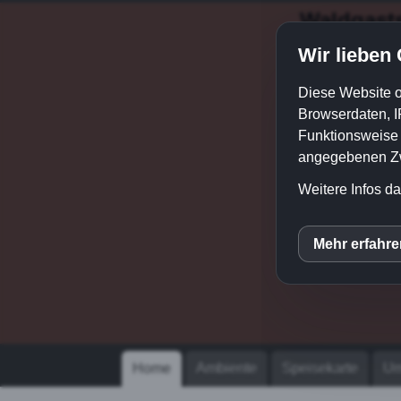
Waldgasts
Wir lieben
kein
geöffnet v
Diese Website o
Browserdaten, I
Mittwoch 
Funktionsweise e
angegebenen Zwe
Weitere Infos da
Mehr erfahr
inCM
Home
Ambiente
Speisekarte
Um