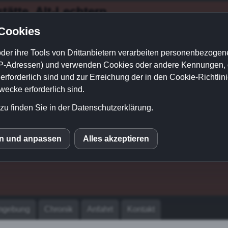
tätte
Alt-Lechtern
 Cookies
e Kartenzahlung
on 11:30 bis 19:00Uhr
der ihre Tools von Drittanbietern verarbeiten personenbezogene
P-Adressen) und verwenden Cookies oder andere Kennungen, di
+ Samstag + Sonntag
rforderlich sind und zur Erreichung der in den Cookie-Richtlin
cke erforderlich sind.
zu finden Sie in der Datenschutzerklärung.
en und anpassen
Alles akzeptieren
S
gebung
Chronik
Anfahrt
Kontakt