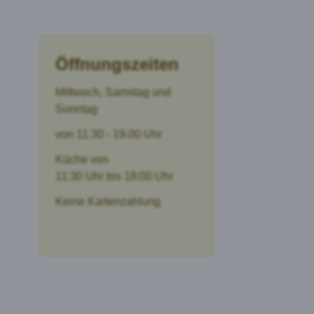
Öffnungszeiten
Mittwoch, Samstag und
Sonntag
von 11.30 - 19.00 Uhr
Küche von
11:30 Uhr bis 18:00 Uhr
Keine Kartenzahlung