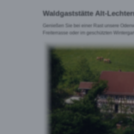
Waldgaststätte Alt-Lechter
Genießen Sie bei einer Rast unsere Odenwä
Freiterrasse oder im geschützten Winterga